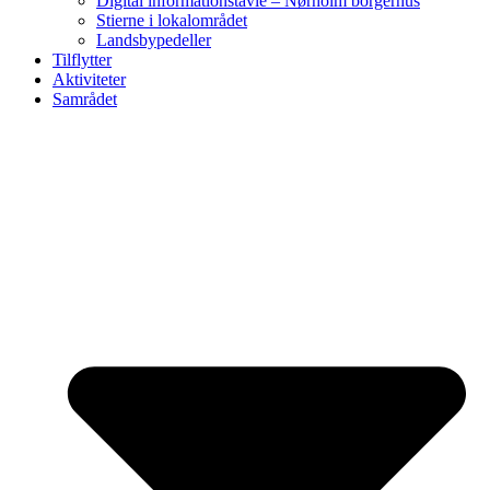
Digital informationstavle – Nørholm borgerhus
Stierne i lokalområdet
Landsbypedeller
Tilflytter
Aktiviteter
Samrådet