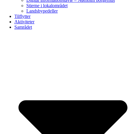
Digital informationstavle – Nørholm borgerhus
Stierne i lokalområdet
Landsbypedeller
Tilflytter
Aktiviteter
Samrådet