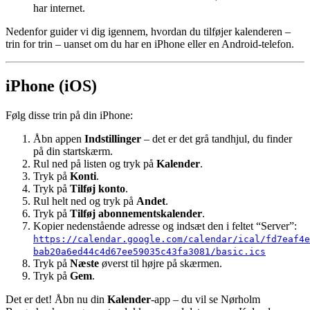
har internet.
Nedenfor guider vi dig igennem, hvordan du tilføjer kalenderen –
trin for trin – uanset om du har en iPhone eller en Android-telefon.
iPhone (iOS)
Følg disse trin på din iPhone:
Åbn appen
Indstillinger
– det er det grå tandhjul, du finder
på din startskærm.
Rul ned på listen og tryk på
Kalender
.
Tryk på
Konti
.
Tryk på
Tilføj konto
.
Rul helt ned og tryk på
Andet
.
Tryk på
Tilføj abonnementskalender
.
Kopier nedenstående adresse og indsæt den i feltet “Server”:
https://calendar.google.com/calendar/ical/fd7eaf4e
bab20a6ed44c4d67ee59035c43fa3081/basic.ics
Tryk på
Næste
øverst til højre på skærmen.
Tryk på
Gem
.
Det er det! Åbn nu din
Kalender
-app – du vil se Nørholm