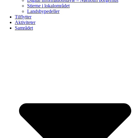
Digital informationstavle – Nørholm borgerhus
Stierne i lokalområdet
Landsbypedeller
Tilflytter
Aktiviteter
Samrådet