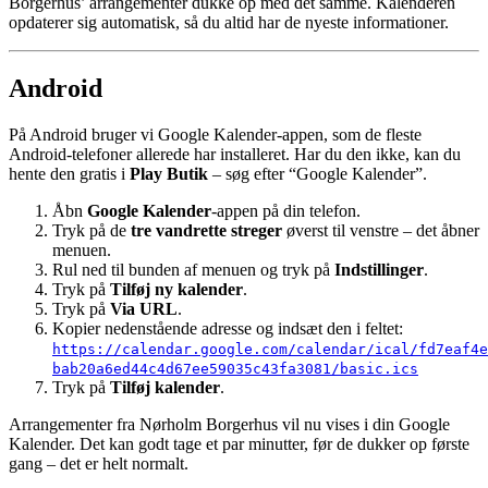
Borgerhus’ arrangementer dukke op med det samme. Kalenderen
opdaterer sig automatisk, så du altid har de nyeste informationer.
Android
På Android bruger vi Google Kalender-appen, som de fleste
Android-telefoner allerede har installeret. Har du den ikke, kan du
hente den gratis i
Play Butik
– søg efter “Google Kalender”.
Åbn
Google Kalender
-appen på din telefon.
Tryk på de
tre vandrette streger
øverst til venstre – det åbner
menuen.
Rul ned til bunden af menuen og tryk på
Indstillinger
.
Tryk på
Tilføj ny kalender
.
Tryk på
Via URL
.
Kopier nedenstående adresse og indsæt den i feltet:
https://calendar.google.com/calendar/ical/fd7eaf4e
bab20a6ed44c4d67ee59035c43fa3081/basic.ics
Tryk på
Tilføj kalender
.
Arrangementer fra Nørholm Borgerhus vil nu vises i din Google
Kalender. Det kan godt tage et par minutter, før de dukker op første
gang – det er helt normalt.