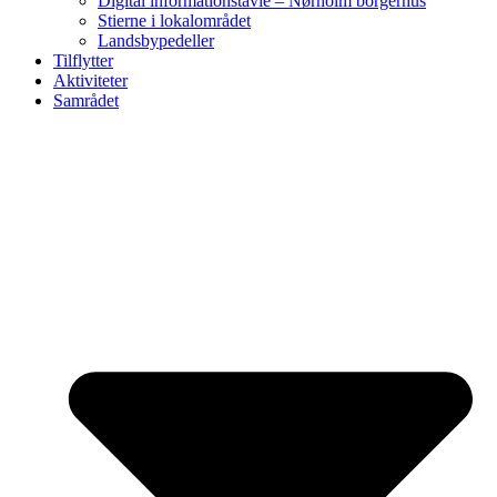
Digital informationstavle – Nørholm borgerhus
Stierne i lokalområdet
Landsbypedeller
Tilflytter
Aktiviteter
Samrådet