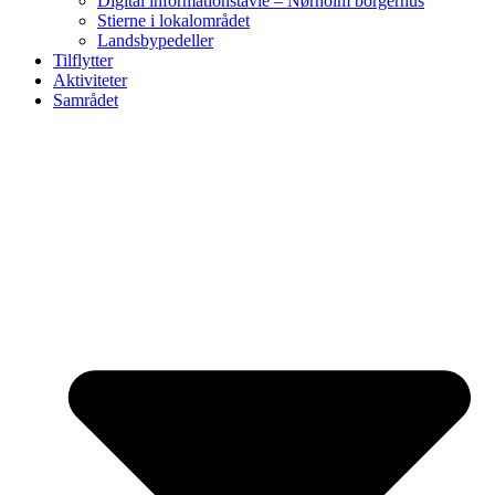
Digital informationstavle – Nørholm borgerhus
Stierne i lokalområdet
Landsbypedeller
Tilflytter
Aktiviteter
Samrådet