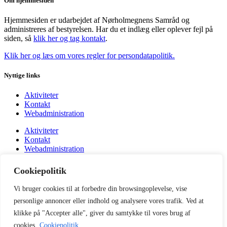
Om hjemmesiden
Hjemmesiden er udarbejdet af Nørholmegnens Samråd og
administreres af bestyrelsen. Har du et indlæg eller oplever fejl på
siden, så
klik her og tag kontakt
.
Klik her og læs om vores regler for persondatapolitik.
Nyttige links
Aktiviteter
Kontakt
Webadministration
Aktiviteter
Kontakt
Webadministration
Vi er også på Facebook
Cookiepolitik
Opslag
Vi bruger cookies til at forbedre din browsingoplevelse, vise
Billeder
personlige annoncer eller indhold og analysere vores trafik. Ved at
Om Borgernyt
klikke på "Accepter alle", giver du samtykke til vores brug af
Opslag
cookies.
Cookiepolitik